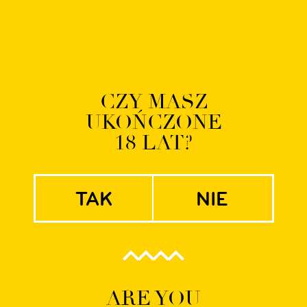
O NAS
BROWAR
PIWA
TAPROOM
SKLEP
AKTUALNOŚCI
E-
CZY MASZ
UKOŃCZONE
WILD No. 
18 LAT?
tak
nie
ARE YOU