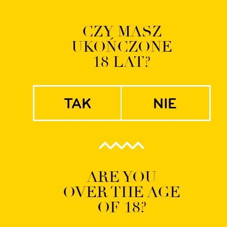
Logowanie | Rejestrac
CZY MASZ
UKOŃCZONE
EN
PL
18 LAT?
tak
nie
Prywatne: Sklep
Browaru Stu Mostów
ARE YOU
OVER THE AGE
OF 18?