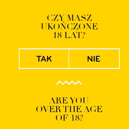
Logowanie | Rejestrac
CZY MASZ
UKOŃCZONE
EN
PL
18 LAT?
tak
nie
CHOCOLATE
STOUT NITRO
ARE YOU
OVER THE AGE
OF 18?