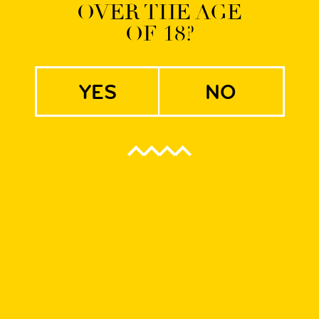
OVER THE AGE
OF 18?
BERLINER WEISSE
yes
no
 Blackberry | Vanilla
 owocowa i kwaśna berlińska pszenica. Soczysta i zdecydowanie
Weisse. Wypełniona po brzegi aromatem polskich malin i jeżyn. 