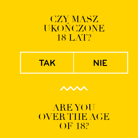
Logowanie | Rejestrac
CZY MASZ
UKOŃCZONE
EN
PL
18 LAT?
tak
nie
Kopenhaga
ARE YOU
OVER THE AGE
OF 18?