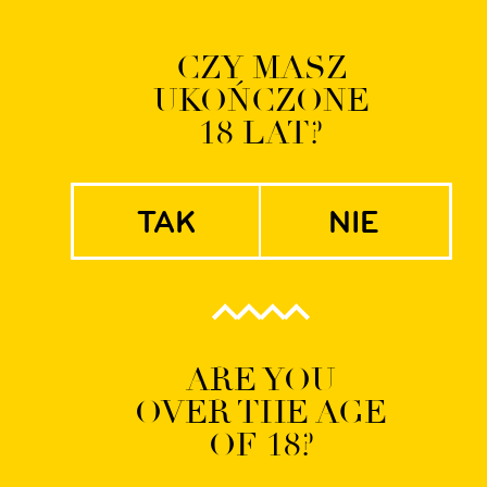
Logowanie | Rejestrac
CZY MASZ
UKOŃCZONE
EN
PL
18 LAT?
tak
nie
ART White IPA
ARE YOU
OVER THE AGE
OF 18?