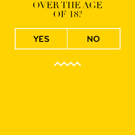
OVER THE AGE
OF 18?
yes
no
radycyjny bawarski styl, ale nawet w Niemczech jest już rzadko s
systencją, mętnością i wysoką, beżowo-pomarańczową pianą. Za
 charakterystycznymi dla żyta nutami ziemistymi.