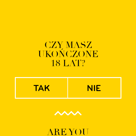
O NAS
BROWAR
PIWA
TAPROOM
SKLEP
AKTUALNOŚCI
E-
CZY MASZ
UKOŃCZONE
W Rogge
18 LAT?
tak
nie
ARE YOU