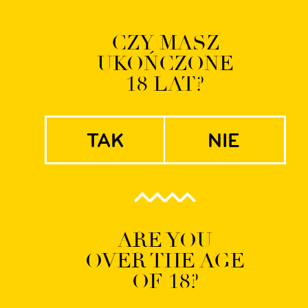
Logowanie | Rejestrac
CZY MASZ
UKOŃCZONE
EN
PL
18 LAT?
tak
nie
02-09-2021-
Artboard_6
ARE YOU
OVER THE AGE
OF 18?