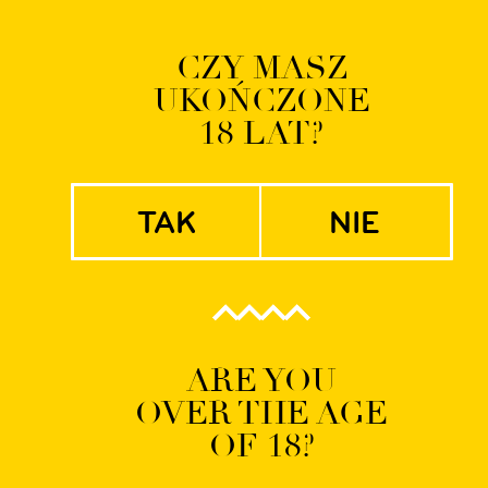
Logowanie | Rejestrac
CZY MASZ
UKOŃCZONE
EN
PL
18 LAT?
tak
nie
P_02
ARE YOU
OVER THE AGE
OF 18?