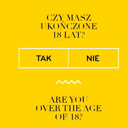
Logowanie | Rejestrac
CZY MASZ
UKOŃCZONE
EN
PL
18 LAT?
tak
nie
DSC07100
ARE YOU
OVER THE AGE
OF 18?