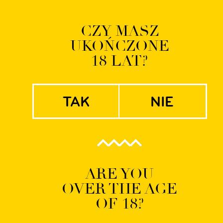
Logowanie | Rejestrac
CZY MASZ
UKOŃCZONE
EN
PL
18 LAT?
tak
nie
Raspberry delight
ARE YOU
OVER THE AGE
OF 18?