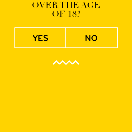
OVER THE AGE
OF 18?
d Saison Motueka
yes
no
lon
już wiosnę. Słoneczne, cieplejsze dni postanowiliśmy więc prz
najbardziej kojarzą nam się przyprawowe, wyraziste, rześkie i 
-czerwcowych wydaniach piw sezonowych oprócz Citrus Witbier
o przy użyciu wieloziarnistej bazy słodowej, mieszanki nowozel
szych dwóch ulubionych szczepów drożdży z gatunku saison.
lnie nachmielony na zimno, klasyczny Saison. Nuty drożdży łącz
kowymi nutami chmielu, tworząc rzeskie, zbalansowane, dobrze
nia pierwszych słonecznych dni w tym roku!