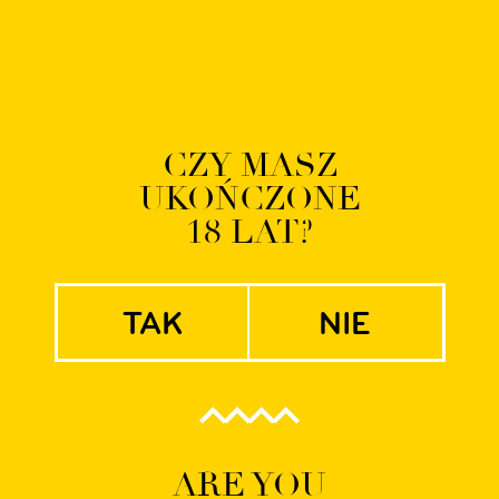
O NAS
BROWAR
PIWA
TAPROOM
SKLEP
AKTUALNOŚCI
E-
CZY MASZ
UKOŃCZONE
Hopped S
18 LAT?
tak
nie
ARE YOU