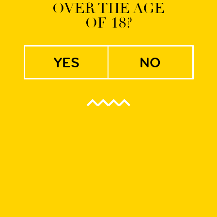
OVER THE AGE
OF 18?
LW
yes
no
h!
 niedzieli. Wielkie święto rzemieślniczego piwa w Lublinie. Cies
ragów. Entuzjazm i świetną organizację.
 Rok temu przyjechaliśmy tuż po zdobyciu pierwszego dla Pols
 po tym jak nasze piwa serii WRCLW zdobyły tytuł Dolnośląsk