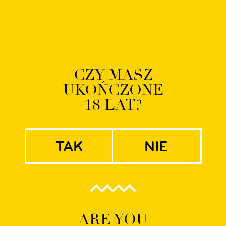
O NAS
BROWAR
PIWA
TAPROOM
SKLEP
AKTUALNOŚCI
E-
CZY MASZ
UKOŃCZONE
LW & LU
18 LAT?
tak
nie
ARE YOU