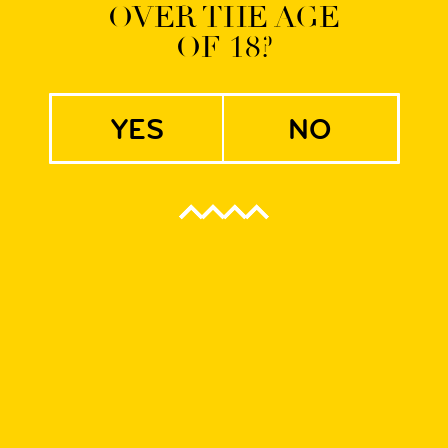
003
OVER THE AGE
OF 18?
yes
no