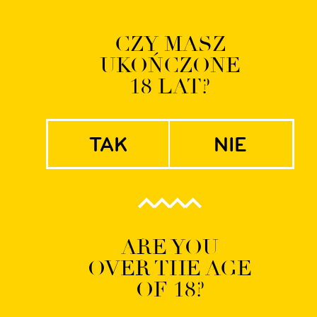
Logowanie | Rejestrac
CZY MASZ
UKOŃCZONE
EN
PL
18 LAT?
tak
nie
browar_konf-8
ARE YOU
OVER THE AGE
OF 18?