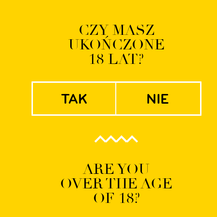
Logowanie | Rejestrac
CZY MASZ
UKOŃCZONE
EN
PL
18 LAT?
tak
nie
P_BP_2
ARE YOU
OVER THE AGE
OF 18?