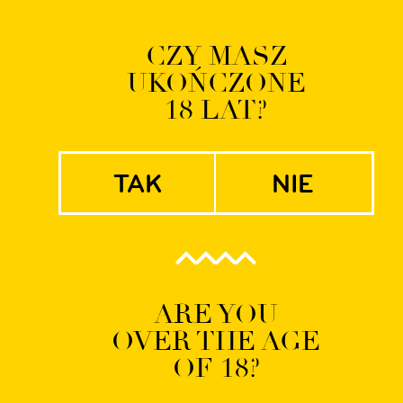
Logowanie | Rejestrac
CZY MASZ
UKOŃCZONE
EN
PL
18 LAT?
tak
nie
ART 13
ARE YOU
OVER THE AGE
OF 18?