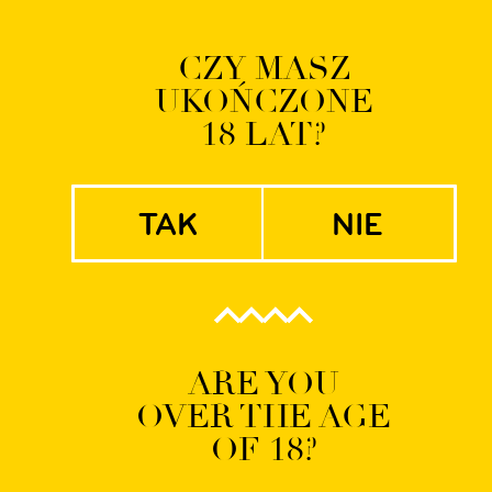
Logowanie | Rejestrac
CZY MASZ
UKOŃCZONE
EN
PL
18 LAT?
tak
nie
11-08
ARE YOU
OVER THE AGE
OF 18?