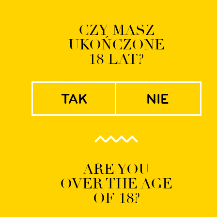
Logowanie | Rejestrac
CZY MASZ
UKOŃCZONE
EN
PL
18 LAT?
tak
nie
MENU-lunche-czy
ARE YOU
OVER THE AGE
OF 18?