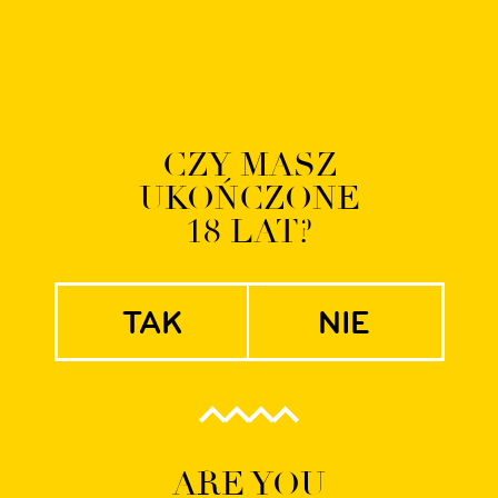
ABOUT US
BREWERY
BEER
PUB/ TAPROOM
CAREER
NE
CZY MASZ
UKOŃCZONE
tnierogge
18 LAT?
tak
nie
ARE YOU