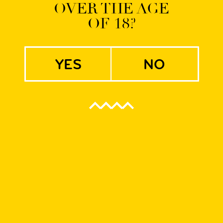
OVER THE AGE
OF 18?
yes
no