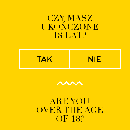
Logowanie | Rejestrac
CZY MASZ
UKOŃCZONE
EN
PL
18 LAT?
tak
nie
WILD-9_1
ARE YOU
OVER THE AGE
OF 18?