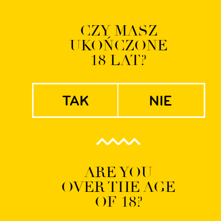
Logowanie | Rejestrac
CZY MASZ
UKOŃCZONE
EN
PL
18 LAT?
tak
nie
12-08-2020-
PARAMTERY-
GOSE-
ARE YOU
OVER THE AGE
OF 18?