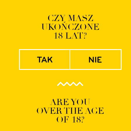
Logowanie | Rejestrac
CZY MASZ
UKOŃCZONE
EN
PL
18 LAT?
tak
nie
sala_cherry_berlin
ARE YOU
OVER THE AGE
OF 18?