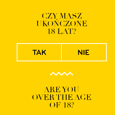
Logowanie | Rejestrac
CZY MASZ
UKOŃCZONE
EN
PL
18 LAT?
tak
nie
39
ARE YOU
OVER THE AGE
OF 18?