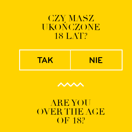
Logowanie | Rejestrac
CZY MASZ
UKOŃCZONE
EN
PL
18 LAT?
tak
nie
234_1
ARE YOU
OVER THE AGE
OF 18?