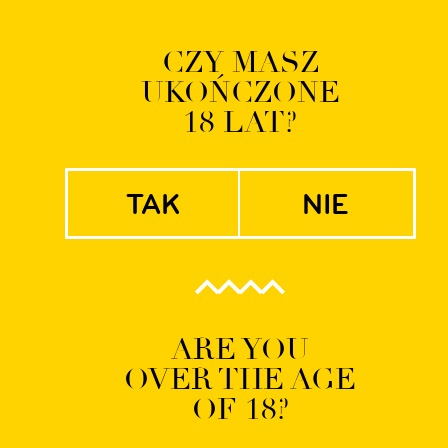
Logowanie | Rejestrac
CZY MASZ
UKOŃCZONE
EN
PL
18 LAT?
tak
nie
Asset 2
ARE YOU
OVER THE AGE
OF 18?