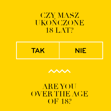
Logowanie | Rejestrac
CZY MASZ
UKOŃCZONE
EN
PL
18 LAT?
tak
nie
ART33 WWW
ARE YOU
OVER THE AGE
OF 18?