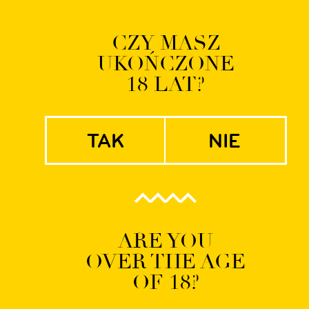
Logowanie | Rejestrac
CZY MASZ
UKOŃCZONE
EN
PL
18 LAT?
tak
nie
art15news-420×22
ARE YOU
OVER THE AGE
OF 18?