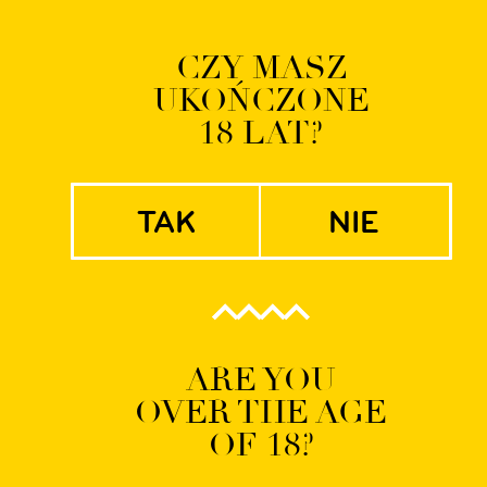
Logowanie | Rejestrac
CZY MASZ
UKOŃCZONE
EN
PL
18 LAT?
tak
nie
shortstories-420×2
ARE YOU
OVER THE AGE
OF 18?