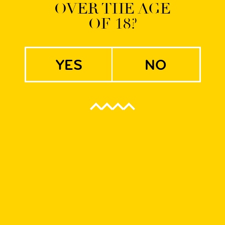
OVER THE AGE
OF 18?
yes
no